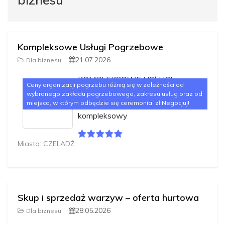
Kompleksowe Usługi Pogrzebowe
21.07.2026
Dla biznesu
KOMPLEKSOWE USŁUGI
Ceny organizacji pogrzebu różnią się w zależności od
POGRZEBOWE WOLNYJeśli
wybranego zakładu pogrzebowego, zakresu usług oraz od
szukasz firmy, która w
miejsca, w którym odbędzie się ceremonia. zł Negocjuj!
kompleksowy
Miasto: CZELADŹ
Skup i sprzedaż warzyw – oferta hurtowa
28.05.2026
Dla biznesu