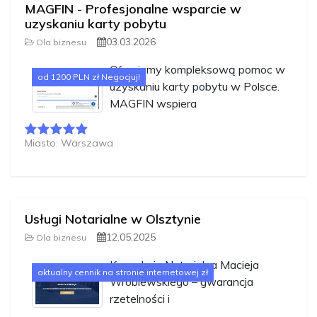
MAGFIN - Profesjonalne wsparcie w
uzyskaniu karty pobytu
03.03.2026
Dla biznesu
Oferujemy kompleksową pomoc w
od 1200 PLN zł Negocjuj!
uzyskaniu karty pobytu w Polsce.
MAGFIN wspiera
Miasto: Warszawa
Usługi Notarialne w Olsztynie
12.05.2025
Dla biznesu
Kancelaria Notarialna Macieja
aktualny cennik na stronie internetowej zł
Wróblewskiego – gwarancja
rzetelności i