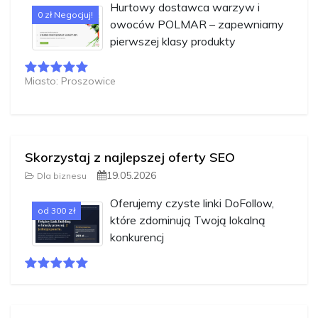
Hurtowy dostawca warzyw i
0 zł Negocjuj!
owoców POLMAR – zapewniamy
pierwszej klasy produkty
Miasto: Proszowice
Skorzystaj z najlepszej oferty SEO
19.05.2026
Dla biznesu
Oferujemy czyste linki DoFollow,
od 300 zł
które zdominują Twoją lokalną
konkurencj