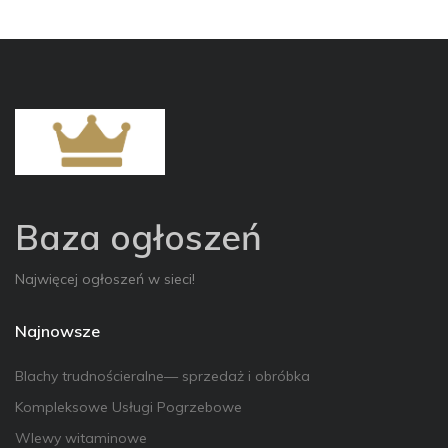
Baza ogłoszeń
Najwięcej ogłoszeń w sieci!
Najnowsze
Blachy trudnościeralne— sprzedaż i obróbka
Kompleksowe Usługi Pogrzebowe
Wlewy witaminowe