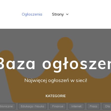
Ogłoszenia
Strony
Baza ogłosze
Najwięcej ogłoszeń w sieci!
KATEGORIE
ktroniczne
Edukacja i Nauka
Finanse
Internet
Praca
Dla