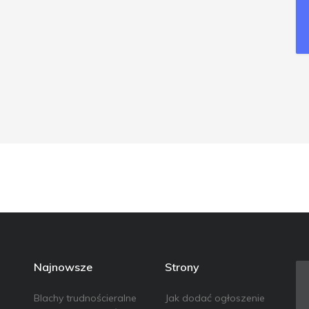
Najnowsze
Strony
Blachy trudnościeralne
Jak dodać ogłoszenie