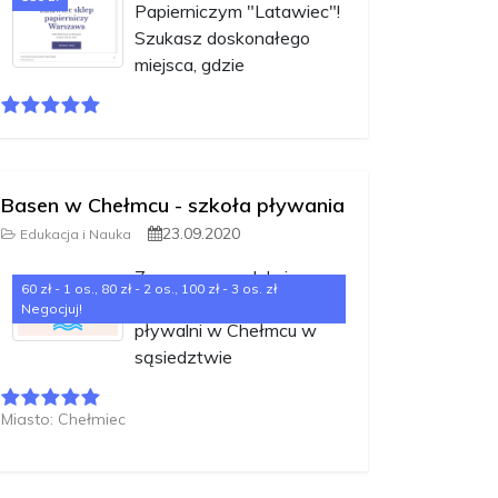
Papierniczym "Latawiec"!
Szukasz doskonałego
miejsca, gdzie
Basen w Chełmcu - szkoła pływania
23.09.2020
Edukacja i Nauka
Zapraszam na lekcje
60 zł - 1 os., 80 zł - 2 os., 100 zł - 3 os. zł
pływania na krytej
Negocjuj!
pływalni w Chełmcu w
sąsiedztwie
Miasto: Chełmiec