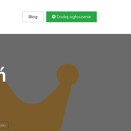
Blog
Dodaj ogłoszenie
ń
atki