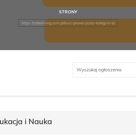
STRONY
https://safedriving.com.pl/kurs-prawa-jazdy-kategorii-b/
ukacja i Nauka