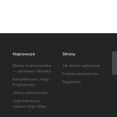
Najnowsze
Strony
Blachy trudnościeralne
Jak dodać ogłoszenie
— sprzedaż i obróbka
Polityka prywatności
Kompleksowe Usługi
Regulamin
Pogrzebowe
Wlewy witaminowe
Vege Kabanosy -
wybierz Vege Sklep