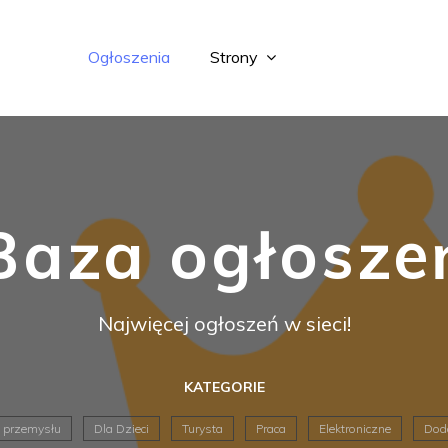
Ogłoszenia
Strony
Baza ogłosze
Najwięcej ogłoszeń w sieci!
KATEGORIE
 przemysłu
Dla Dzieci
Turysta
Praca
Elektroniczne
Dod