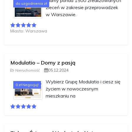
Mamy ponad 1500 zrealizowanych
do uzgodnienia zł
zleceń w zakresie przeprowadzek
w Warszawie.
Miasto: Warszawa
Modulatio – Domy z pasją
05.12.2024
Nieruchomość
Wybierz Grupę Modulatio i ciesz się
0 zł Negocjuj!
życiem w nowoczesnym
mieszkaniu na