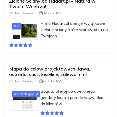
Zielone Ściany od Hadart.pl – Natura w
Twoim Wnętrzu!
02.12.2024
Nieruchomość
Firma Hadart.pl oferuje wyjątkowe
0 zł
zielone ściany, które wprowadzą do
Twojego
Mapa do celów projektowych iława,
ostróda, susz, kisielice, zalewo, nml
21.10.2022
Nieruchomość
Bogatą ofertę uprawnionego
600 zł Negocjuj!
geodety kieruję przede wszystkim
do klientów