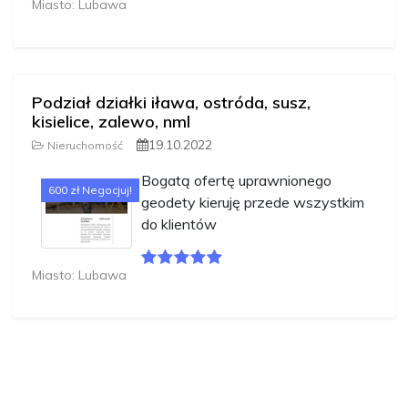
Miasto: Lubawa
Podział działki iława, ostróda, susz,
kisielice, zalewo, nml
19.10.2022
Nieruchomość
Bogatą ofertę uprawnionego
600 zł Negocjuj!
geodety kieruję przede wszystkim
do klientów
Miasto: Lubawa