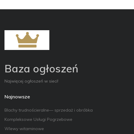
Baza ogłoszeń
Najwięcej ogłoszeń w sieci!
Najnowsze
Blachy trudnościeralne— sprzedaż i obróbka
Kompleksowe Usługi Pogrzebowe
Wlewy witaminowe