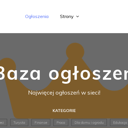
Ogłoszenia
Strony
Baza ogłosze
Najwięcej ogłoszeń w sieci!
KATEGORIE
eci
Turysta
Finanse
Praca
Dla domu i ogrodu
Edukacja