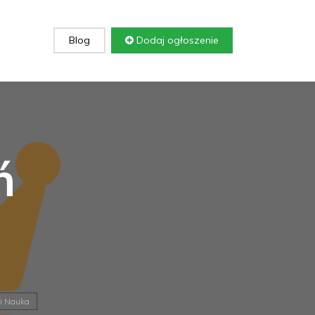
Blog
Dodaj ogłoszenie
ń
 i Nauka