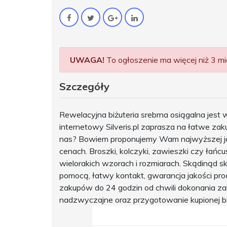
UWAGA!
To ogłoszenie ma więcej niż 3 mie
Szczegóły
Rewelacyjna biżuteria srebrna osiągalna jest w
internetowy Silveris.pl zaprasza na łatwe za
nas? Bowiem proponujemy Wam najwyższej jako
cenach. Broszki, kolczyki, zawieszki czy łań
wielorakich wzorach i rozmiarach. Skądinąd sk
pomocą, łatwy kontakt, gwarancja jakości pro
zakupów do 24 godzin od chwili dokonania zak
nadzwyczajne oraz przygotowanie kupionej biż