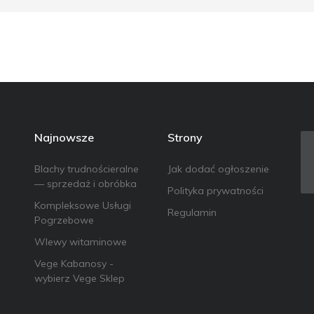
Najnowsze
Strony
Blachy trudnościeralne
Jak dodać ogłoszenie
— sprzedaż i obróbka
Polityka prywatności
Kompleksowe Usługi
Regulamin
Pogrzebowe
Wlewy witaminowe
Vege Kabanosy -
wybierz Vege Sklep